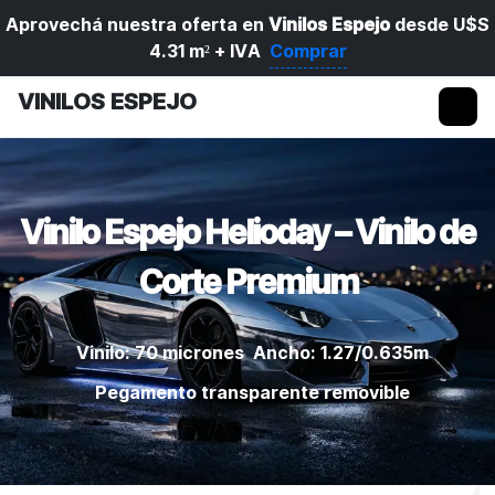
Aprovechá nuestra oferta en
Vinilos Espejo
desde U$S
4.31 m² + IVA
Comprar
VINILOS ESPEJO
Vinilo Espejo Helioday – Vinilo de
Corte Premium
Vinilo: 70 micrones
Ancho: 1.27/0.635m
Pegamento transparente removible